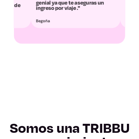
ial ya que te aseguras un
tiempo, dinero, y conoc
Cuenca
reso por viaje ."
gente increíble.”
oña
Virginia
Guadalajara
Toledo
Barcelona
Girona
Lleida
Tarragona
Somos una TRIBBU
Alicante