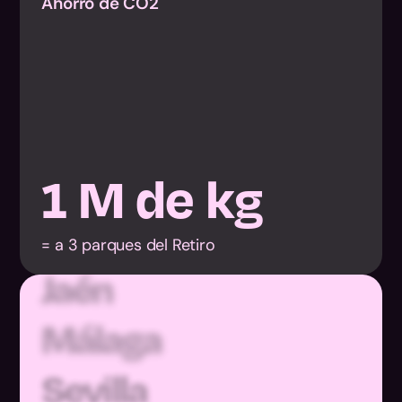
Almería
Ahorro de CO2
Cádiz
Córdoba
Granada
1
M de kg
Huelva
Jaén
= a 3 parques del Retiro
Málaga
Sevilla