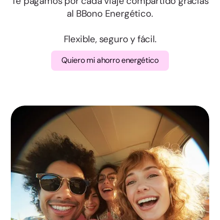
Te pagamos por cada viaje compartido gracias
al BBono Energético.
Zamora
Flexible, seguro y fácil.
Albacete
Quiero mi ahorro energético
Ciudad Real
Cuenca
Guadalajara
Toledo
Barcelona
Girona