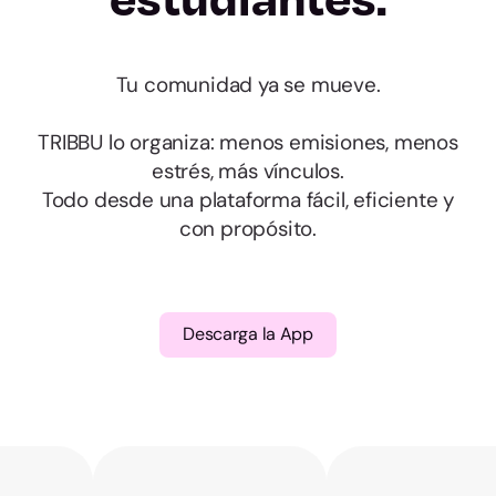
Huelva
Tu comunidad ya se mueve.
Jaén
TRIBBU lo organiza: menos emisiones, menos
Málaga
estrés, más vínculos.
Todo desde una plataforma fácil, eficiente y
Sevilla
con propósito.
Huesca
Descarga la App
Teruel
Zaragoza
Asturias