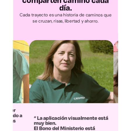
comparten camino cada
día.
Palencia
Cada trayecto es una historia de caminos que
se cruzan, risas, libertad y ahorro.
Salamanca
Segovia
Soria
Valladolid
Zamora
Albacete
a aplicación visualmente está
“Con la aplicación he
Ciudad Real
 bien.
encontrado la forma de
Bono del Ministerio está
compartir mis viajes a