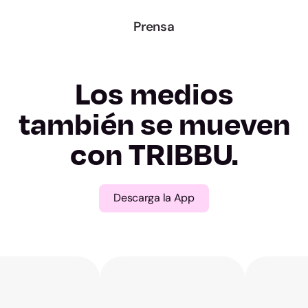
Madrid
Prensa
Murcia
Los medios
Navarra
también se mueven
Álava
con TRIBBU.
Gipuzkoa
Descarga la App
Bizkaia
La Rioja
Ceuta