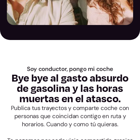
Ávila
Burgos
León
Palencia
Soy conductor, pongo mi coche
Bye bye al gasto absurdo
Salamanca
de gasolina y las horas
muertas en el atasco.
Segovia
Publica tus trayectos y comparte coche con
Soria
personas que coincidan contigo en ruta y
horarios. Cuando y como tú quieras.
Valladolid