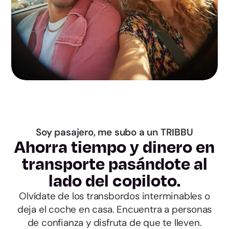
Lleida
Tarragona
Alicante
Castellón
Valencia
Soy pasajero, me subo a un TRIBBU
Ahorra tiempo y dinero en
transporte pasándote al
Badajoz
lado del copiloto.
Cáceres
Olvídate de los transbordos interminables o
deja el coche en casa. Encuentra a personas
A Coruña
de confianza y disfruta de que te lleven.