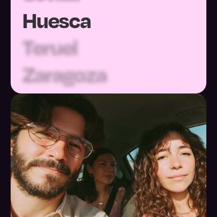
Huesca
Teruel
Zaragoza
Asturias
Baleares
Las Palmas
Santa Cruz de
Tenerife
Cantabria