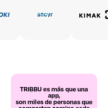
Baleares
Las Palmas
Santa Cruz de
Tenerife
Cantabria
Ávila
Burgos
TRIBBU es más que una
app,
León
son miles de personas que