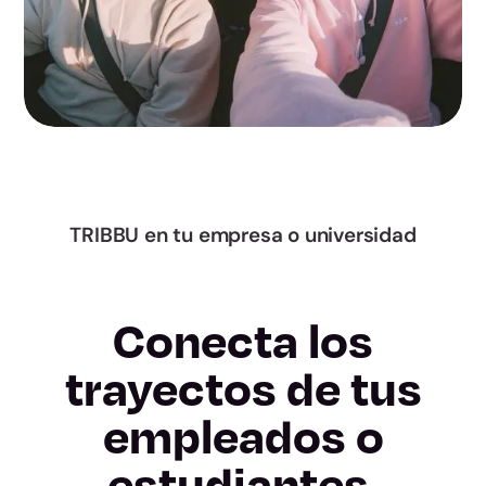
Bizkaia
La Rioja
Ceuta
Melilla
TRIBBU en tu empresa o universidad
Almería
Conecta los
Cádiz
trayectos de tus
Córdoba
empleados o
Granada
estudiantes.