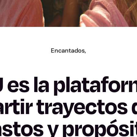
Encantados,
 es la platafor
tir trayectos d
stos y propósi