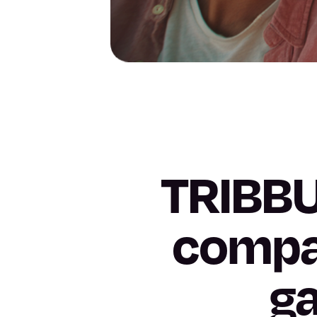
TRIBBU
compar
ga