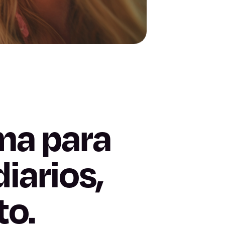
ma para
iarios,
to.