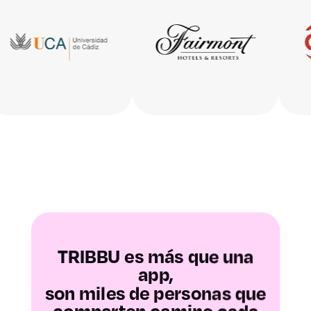
Huesca
Teruel
Zaragoza
Asturias
Baleares
Las Palmas
Santa Cruz de
TRIBBU es más que una
Tenerife
app,
son miles de personas que