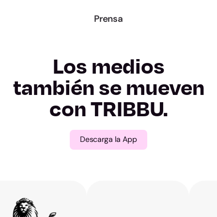
A Coruña
Prensa
Lugo
Ourense
Los medios
Pontevedra
también se mueven
con TRIBBU.
Madrid
Murcia
Descarga la App
Navarra
Álava