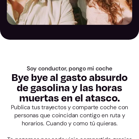
Las Palmas
Santa Cruz de
Tenerife
Cantabria
Ávila
Soy conductor, pongo mi coche
Bye bye al gasto absurdo
de gasolina y las horas
Burgos
muertas en el atasco.
León
Publica tus trayectos y comparte coche con
personas que coincidan contigo en ruta y
Palencia
horarios. Cuando y como tú quieras.