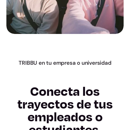
Murcia
Navarra
Álava
Gipuzkoa
Bizkaia
TRIBBU en tu empresa o universidad
La Rioja
Conecta los
Ceuta
trayectos de tus
Melilla
empleados o
estudiantes.