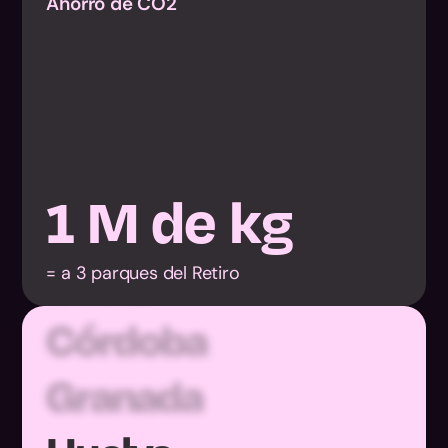
Ahorro de CO2
Almería
1
M de kg
Cádiz
= a 3 parques del Retiro
Córdoba
Granada
Huelva