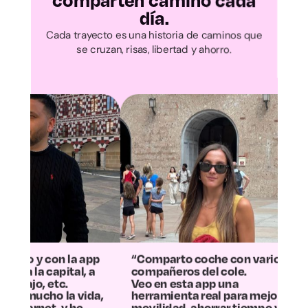
Cantabria
comparten camino cada
día.
Ávila
Cada trayecto es una historia de caminos que
se cruzan, risas, libertad y ahorro.
Burgos
León
Palencia
Salamanca
Segovia
Soria
“Comparto coche con varios
“La experienci
compañeros del cole.
más positiva: 
Veo en esta app una
la mitad los g
,
herramienta real para mejorar la
contaminamos
movilidad, ahorrar tiempo y
Ahora el traye