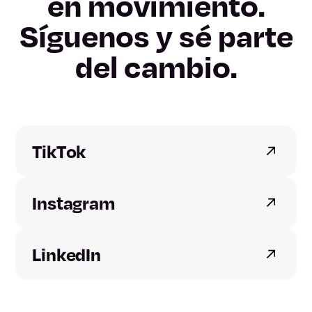
Girona
en movimiento.
Síguenos y sé parte
Lleida
del cambio.
Tarragona
Alicante
Castellón
TikTok
Valencia
Instagram
Badajoz
LinkedIn
Cáceres