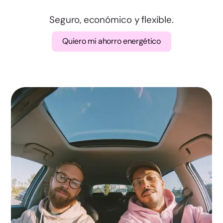
Valencia
Seguro, económico y flexible.
Badajoz
Quiero mi ahorro energético
Cáceres
A Coruña
Lugo
Ourense
Pontevedra
Madrid