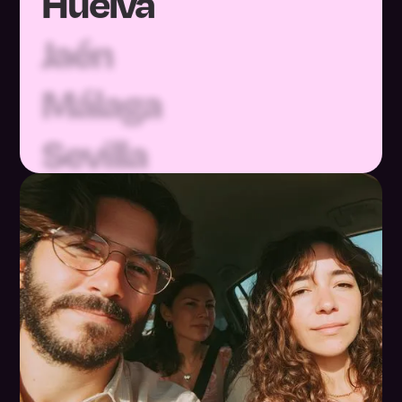
Jaén
Málaga
Sevilla
Huesca
Teruel
Zaragoza
Asturias
Baleares