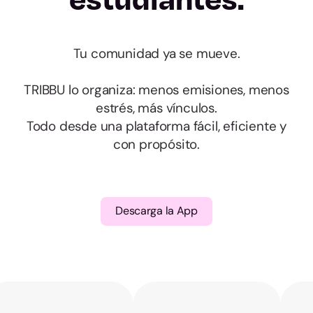
Almería
Cádiz
Tu comunidad ya se mueve.
Córdoba
TRIBBU lo organiza: menos emisiones, menos
estrés, más vínculos.
Granada
Todo desde una plataforma fácil, eficiente y
con propósito.
Huelva
Jaén
Descarga la App
Málaga
Sevilla