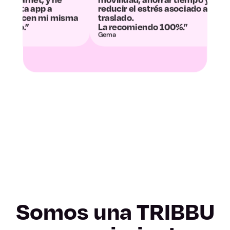
Valladolid
reducir el estrés asociado al
convertido en
a
traslado.
desconexión.”
Zamora
La recomiendo 100%.”
Gema
Álvaro y Dani
Albacete
Ciudad Real
Cuenca
Guadalajara
Toledo
Barcelona
Somos una TRIBBU