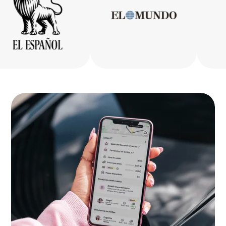
Gipuzkoa
Bizkaia
La Rioja
Ceuta
Melilla