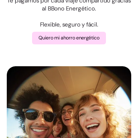
Salamanca
Te pagamos por cada viaje compartido gracias
al BBono Energético.
Segovia
Flexible, seguro y fácil.
Soria
Quiero mi ahorro energético
Valladolid
Zamora
Albacete
Ciudad Real
Cuenca