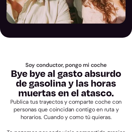
Las Palmas
Santa Cruz de
Tenerife
Cantabria
Ávila
Soy conductor, pongo mi coche
Bye bye al gasto absurdo
Burgos
de gasolina y las horas
muertas en el atasco.
León
Publica tus trayectos y comparte coche con
personas que coincidan contigo en ruta y
Palencia
horarios. Cuando y como tú quieras.