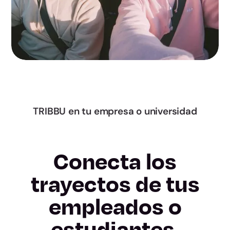
Murcia
Navarra
Álava
Gipuzkoa
Bizkaia
TRIBBU en tu empresa o universidad
La Rioja
Conecta los
Ceuta
trayectos de tus
Melilla
empleados o
estudiantes.