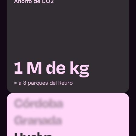
Ahorro de CO2
Almería
1
M de kg
Cádiz
= a 3 parques del Retiro
Córdoba
Granada
Huelva