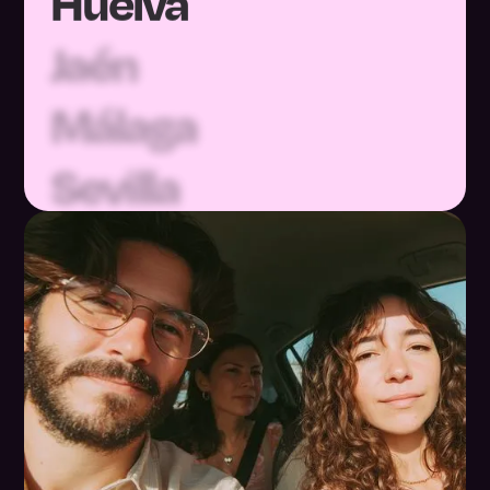
Jaén
Málaga
Sevilla
Huesca
Teruel
Zaragoza
Asturias
Baleares