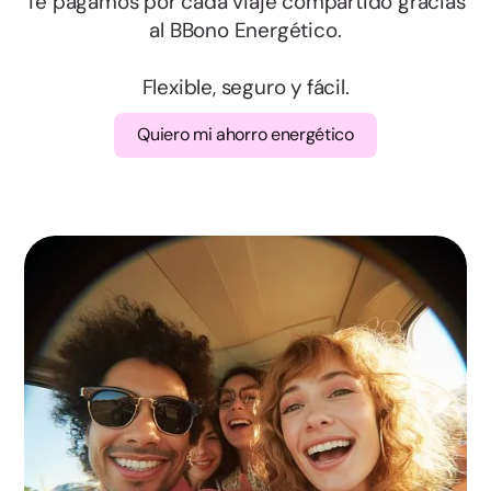
Salamanca
Te pagamos por cada viaje compartido gracias
al BBono Energético.
Segovia
Flexible, seguro y fácil.
Soria
Quiero mi ahorro energético
Valladolid
Zamora
Albacete
Ciudad Real
Cuenca