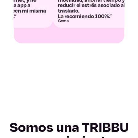
reducir el estrés asociado al
convertido en u
traslado.
desconexión.”
Zamora
La recomiendo 100%.”
Gema
Álvaro y Dani
Albacete
Ciudad Real
Cuenca
Guadalajara
Toledo
Barcelona
Somos una TRIBBU
Girona