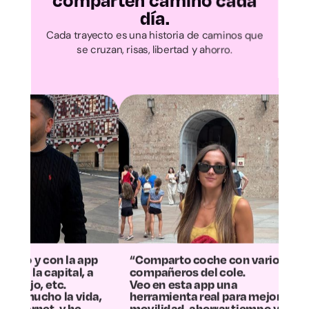
comparten camino cada
día.
Ávila
Cada trayecto es una historia de caminos que
se cruzan, risas, libertad y ahorro.
Burgos
León
Palencia
Salamanca
Segovia
Soria
“Comparto coche con varios
“La experiencia 
compañeros del cole.
más positiva: h
Veo en esta app una
la mitad los gas
Valladolid
herramienta real para mejorar la
contaminamos 
movilidad, ahorrar tiempo y
Ahora el trayect