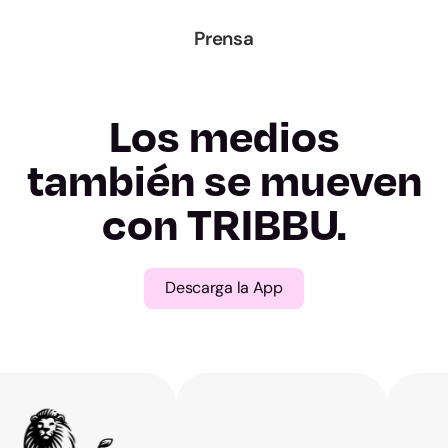
Lugo
Prensa
Ourense
Los medios
Pontevedra
también se mueven
Madrid
con TRIBBU.
Murcia
Descarga la App
Navarra
Álava
Gipuzkoa