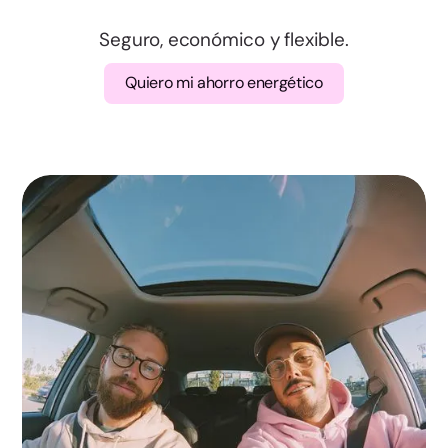
Valencia
Seguro, económico y flexible.
Badajoz
Quiero mi ahorro energético
Cáceres
A Coruña
Lugo
Ourense
Pontevedra
Madrid