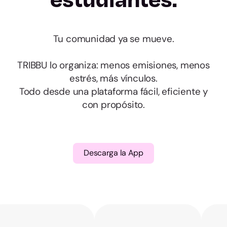
Almería
Cádiz
Tu comunidad ya se mueve.
Córdoba
TRIBBU lo organiza: menos emisiones, menos
estrés, más vínculos.
Granada
Todo desde una plataforma fácil, eficiente y
con propósito.
Huelva
Jaén
Descarga la App
Málaga
Sevilla