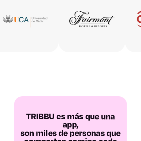
Huesca
Teruel
Zaragoza
Asturias
Baleares
Las Palmas
Santa Cruz de
TRIBBU es más que una
Tenerife
app,
son miles de personas que
Cantabria