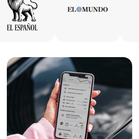
Bizkaia
La Rioja
Ceuta
Melilla