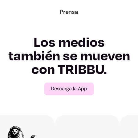
Lugo
Prensa
Ourense
Los medios
Pontevedra
también se mueven
Madrid
con TRIBBU.
Murcia
Descarga la App
Navarra
Álava
Gipuzkoa