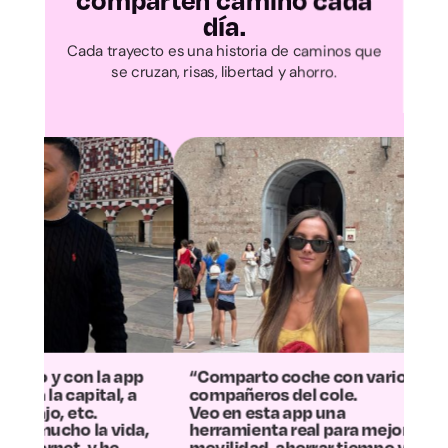
comparten camino cada
día.
Ávila
Cada trayecto es una historia de caminos que
se cruzan, risas, libertad y ahorro.
Burgos
León
Palencia
Salamanca
Segovia
Soria
“Comparto coche con varios
“La experiencia 
compañeros del cole.
más positiva: h
Veo en esta app una
la mitad los gas
Valladolid
herramienta real para mejorar la
contaminamos 
movilidad, ahorrar tiempo y
Ahora el trayect