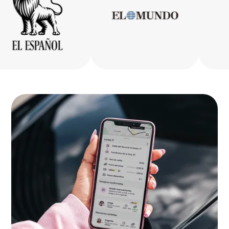
Bizkaia
La Rioja
Ceuta
Melilla