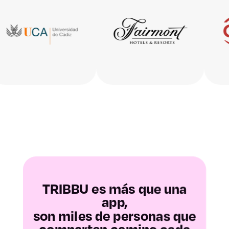
Huesca
Teruel
Zaragoza
Asturias
Baleares
Las Palmas
Santa Cruz de
TRIBBU es más que una
Tenerife
app,
son miles de personas que
Cantabria