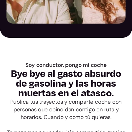
Las Palmas
Santa Cruz de
Tenerife
Cantabria
Ávila
Soy conductor, pongo mi coche
Bye bye al gasto absurdo
Burgos
de gasolina y las horas
muertas en el atasco.
León
Publica tus trayectos y comparte coche con
personas que coincidan contigo en ruta y
Palencia
horarios. Cuando y como tú quieras.