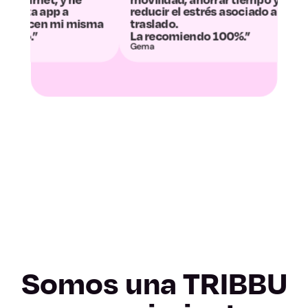
reducir el estrés asociado al
convertido en 
traslado.
desconexión.”
Zamora
La recomiendo 100%.”
Gema
Álvaro y Dani
Albacete
Ciudad Real
Cuenca
Guadalajara
Toledo
Barcelona
Somos una TRIBBU
Girona