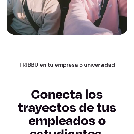
Murcia
Navarra
Álava
Gipuzkoa
Bizkaia
TRIBBU en tu empresa o universidad
La Rioja
Conecta los
Ceuta
trayectos de tus
Melilla
empleados o
estudiantes.