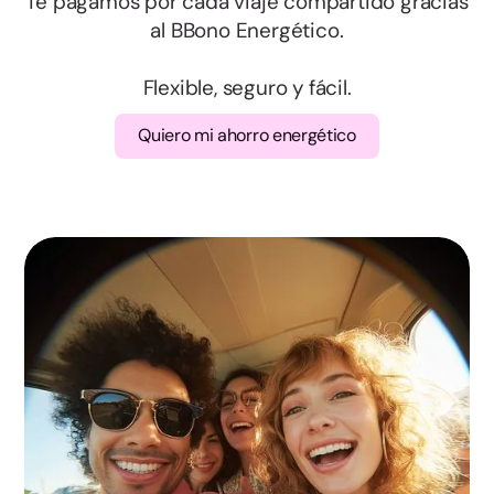
Salamanca
Te pagamos por cada viaje compartido gracias
al BBono Energético.
Segovia
Flexible, seguro y fácil.
Soria
Quiero mi ahorro energético
Valladolid
Zamora
Albacete
Ciudad Real
Cuenca