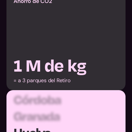
Ahorro de CO2
Almería
1
M de kg
Cádiz
= a 3 parques del Retiro
Córdoba
Granada
Huelva