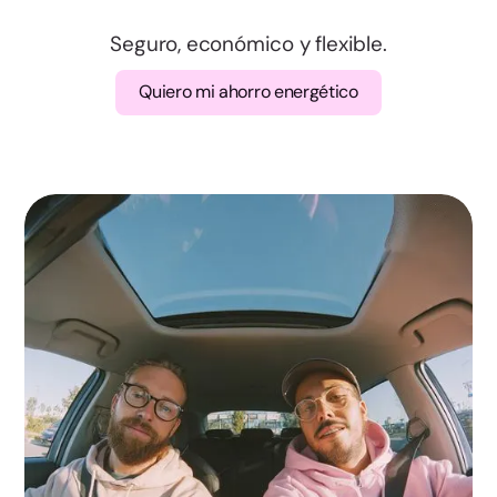
Valencia
Seguro, económico y flexible.
Badajoz
Quiero mi ahorro energético
Cáceres
A Coruña
Lugo
Ourense
Pontevedra
Madrid