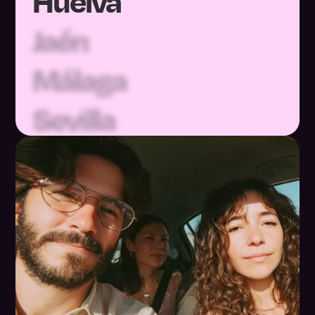
Jaén
Málaga
Sevilla
Huesca
Teruel
Zaragoza
Asturias
Baleares