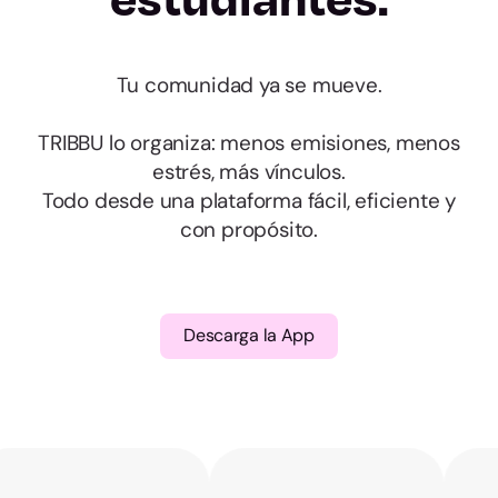
Almería
Cádiz
Tu comunidad ya se mueve.
Córdoba
TRIBBU lo organiza: menos emisiones, menos
estrés, más vínculos.
Granada
Todo desde una plataforma fácil, eficiente y
con propósito.
Huelva
Jaén
Descarga la App
Málaga
Sevilla