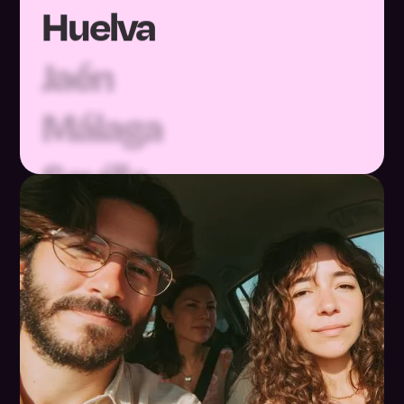
Jaén
Málaga
Sevilla
Huesca
Teruel
Zaragoza
Asturias
Baleares