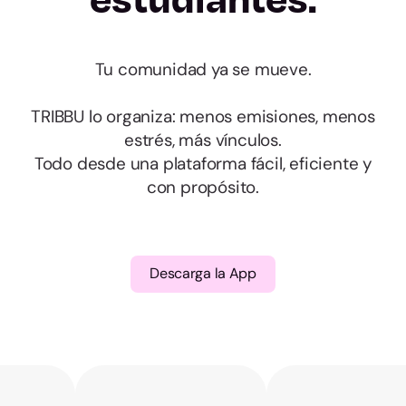
Almería
Cádiz
Tu comunidad ya se mueve.
TRIBBU lo organiza: menos emisiones, menos
Córdoba
estrés, más vínculos.
Todo desde una plataforma fácil, eficiente y
Granada
con propósito.
Huelva
Jaén
Descarga la App
Málaga
Sevilla