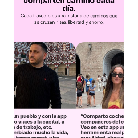
comparten camino cada
Cantabria
día.
Cada trayecto es una historia de caminos que
Ávila
se cruzan, risas, libertad y ahorro.
Burgos
León
Palencia
Salamanca
Segovia
con la app
“Comparto coche con varios
“La 
capital, a
compañeros del cole.
más 
Soria
 etc.
Veo en esta app una
la m
o la vida,
herramienta real para mejorar la
con
t, y he
movilidad, ahorrar tiempo y
Ahor