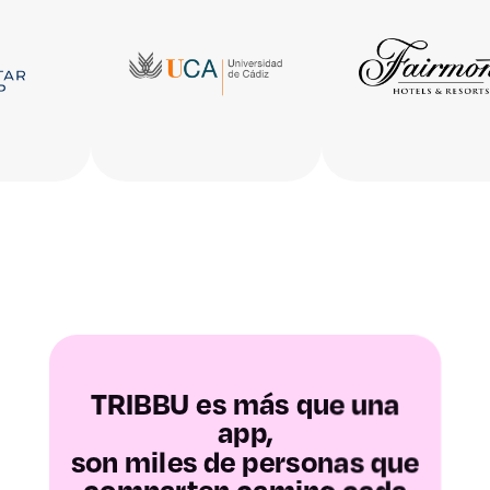
Huesca
Teruel
Zaragoza
Asturias
Baleares
Las Palmas
Santa Cruz de
TRIBBU es más que una
app,
Tenerife
son miles de personas que