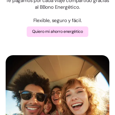
Te pagamos por cada viaje compartido gracias
Salamanca
al BBono Energético.
Segovia
Flexible, seguro y fácil.
Quiero mi ahorro energético
Soria
Valladolid
Zamora
Albacete
Ciudad Real
Cuenca