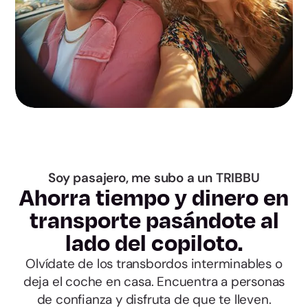
Guadalajara
Toledo
Barcelona
Girona
Lleida
Soy pasajero, me subo a un TRIBBU
Ahorra tiempo y dinero en
Tarragona
transporte pasándote al
lado del copiloto.
Alicante
Olvídate de los transbordos interminables o
deja el coche en casa. Encuentra a personas
Castellón
de confianza y disfruta de que te lleven.