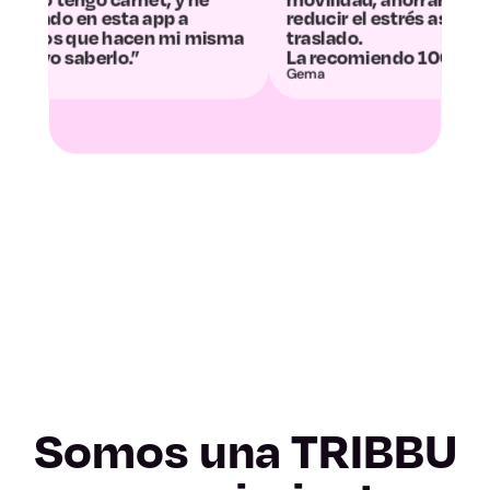
Valladolid
app a
reducir el estrés asociado al
conv
n mi misma
traslado.
desc
La recomiendo 100%.”
Zamora
Gema
Álvaro
Albacete
Ciudad Real
Cuenca
Guadalajara
Toledo
Somos una TRIBBU
Barcelona