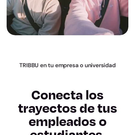
Murcia
Navarra
Álava
Gipuzkoa
TRIBBU en tu empresa o universidad
Bizkaia
Conecta los
La Rioja
trayectos de tus
Ceuta
empleados o
Melilla
estudiantes.