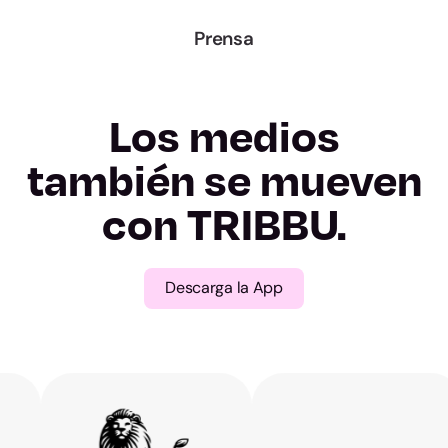
A Coruña
Prensa
Lugo
Los medios
Ourense
también se mueven
Pontevedra
con TRIBBU.
Madrid
Descarga la App
Murcia
Navarra
Álava