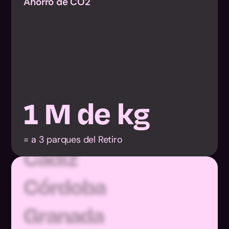
Ahorro de CO2
1
M de kg
Almería
Cádiz
= a 3 parques del Retiro
Córdoba
Granada
Huelva