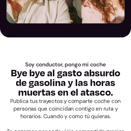
Las Palmas
Santa Cruz de
Tenerife
Cantabria
Soy conductor, pongo mi coche
Bye bye al gasto absurdo
Ávila
de gasolina y las horas
Burgos
muertas en el atasco.
Publica tus trayectos y comparte coche con
León
personas que coincidan contigo en ruta y
horarios. Cuando y como tú quieras.
Palencia