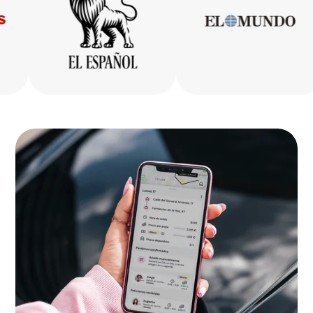
Gipuzkoa
Bizkaia
La Rioja
Ceuta
Melilla