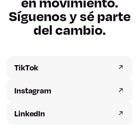
en movimiento.
Girona
Síguenos y sé parte
Lleida
del cambio.
Tarragona
Alicante
TikTok
Castellón
Instagram
Valencia
Badajoz
LinkedIn
Cáceres