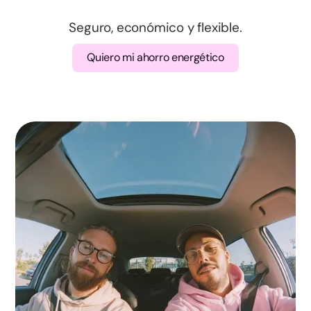
Valencia
Seguro, económico y flexible.
Badajoz
Quiero mi ahorro energético
Cáceres
A Coruña
Lugo
Ourense
Pontevedra
Madrid