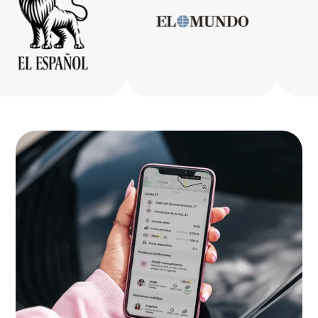
Gipuzkoa
Bizkaia
La Rioja
Ceuta
Melilla