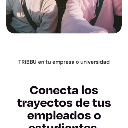
Murcia
Navarra
Álava
Gipuzkoa
TRIBBU en tu empresa o universidad
Bizkaia
La Rioja
Conecta los
Ceuta
trayectos de tus
empleados o
Melilla
estudiantes.