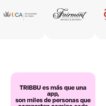
Huesca
Teruel
Zaragoza
Asturias
Baleares
Las Palmas
Santa Cruz de
TRIBBU es más que una
Tenerife
app,
son miles de personas que