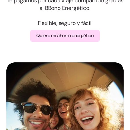
Salamanca
Te pagamos por cada viaje compartido gracias
al BBono Energético.
Segovia
Flexible, seguro y fácil.
Soria
Quiero mi ahorro energético
Valladolid
Zamora
Albacete
Ciudad Real
Cuenca