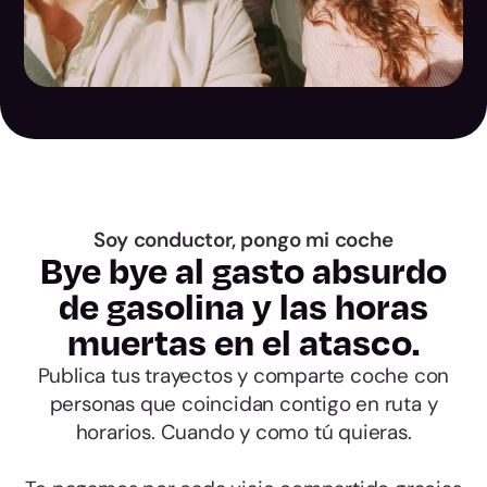
Las Palmas
Santa Cruz de
Tenerife
Cantabria
Ávila
Soy conductor, pongo mi coche
Bye bye al gasto absurdo
de gasolina y las horas
Burgos
muertas en el atasco.
León
Publica tus trayectos y comparte coche con
personas que coincidan contigo en ruta y
Palencia
horarios. Cuando y como tú quieras.