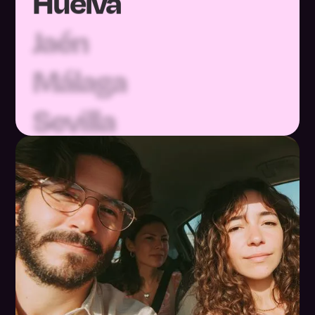
Jaén
Málaga
Sevilla
Huesca
Teruel
Zaragoza
Asturias
Baleares