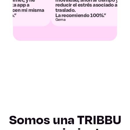
Valladolid
reducir el estrés asociado al
convertido e
a
traslado.
desconexión.”
Zamora
La recomiendo 100%.”
Gema
Álvaro y Dani
Albacete
Ciudad Real
Cuenca
Guadalajara
Toledo
Barcelona
Somos una TRIBBU