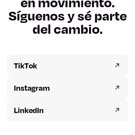
Girona
en movimiento.
Síguenos y sé parte
Lleida
del cambio.
Tarragona
Alicante
Castellón
TikTok
Valencia
Instagram
Badajoz
LinkedIn
Cáceres