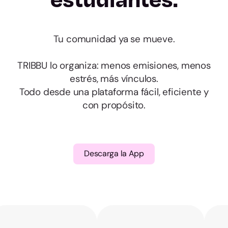
Almería
Cádiz
Tu comunidad ya se mueve.
Córdoba
TRIBBU lo organiza: menos emisiones, menos
estrés, más vínculos.
Granada
Todo desde una plataforma fácil, eficiente y
con propósito.
Huelva
Jaén
Descarga la App
Málaga
Sevilla