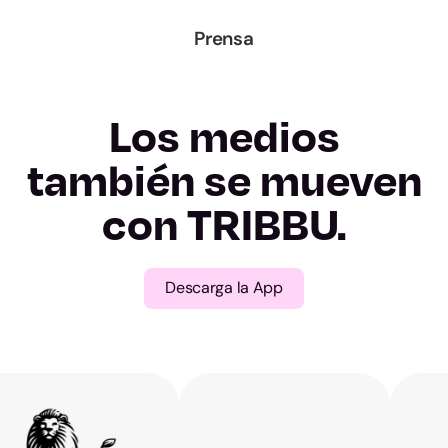
A Coruña
Prensa
Lugo
Ourense
Los medios
Pontevedra
también se mueven
con TRIBBU.
Madrid
Murcia
Descarga la App
Navarra
Álava