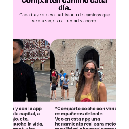
Cantabria
comparten camino cada
día.
Ávila
Cada trayecto es una historia de caminos que
se cruzan, risas, libertad y ahorro.
Burgos
León
Palencia
Salamanca
Segovia
Soria
p
“Comparto coche con varios
“La experienci
compañeros del cole.
más positiva:
Veo en esta app una
la mitad los g
,
herramienta real para mejorar la
contaminamo
movilidad, ahorrar tiempo y
Ahora el traye