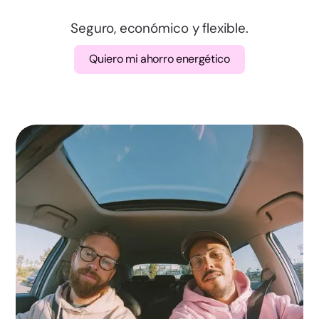
Valencia
Seguro, económico y flexible.
Badajoz
Quiero mi ahorro energético
Cáceres
A Coruña
Lugo
Ourense
Pontevedra
Madrid