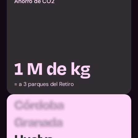
Ahorro de CO2
Almería
1
M de kg
Cádiz
= a 3 parques del Retiro
Córdoba
Granada
Huelva