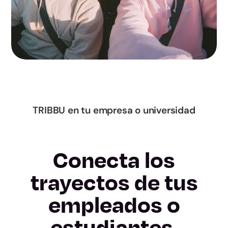
Navarra
Álava
Gipuzkoa
Bizkaia
TRIBBU en tu empresa o universidad
La Rioja
Conecta los
Ceuta
trayectos de tus
Melilla
empleados o
Almería
estudiantes.