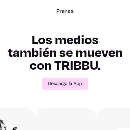
Lugo
Prensa
Ourense
Los medios
Pontevedra
también se mueven
Madrid
con TRIBBU.
Murcia
Descarga la App
Navarra
Álava
Gipuzkoa