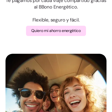
Te pagamos por cada viaje compartido gracias
al BBono Energético.
Segovia
Flexible, seguro y fácil.
Soria
Quiero mi ahorro energético
Valladolid
Zamora
Albacete
Ciudad Real
Cuenca
Guadalajara