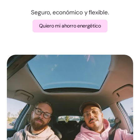
Badajoz
Seguro, económico y flexible.
Quiero mi ahorro energético
Cáceres
A Coruña
Lugo
Ourense
Pontevedra
Madrid
Murcia