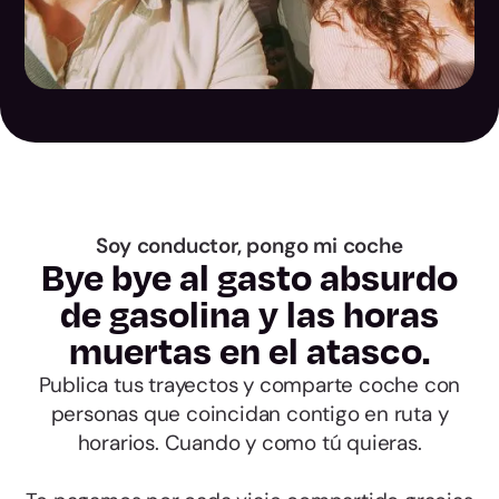
Las Palmas
Santa Cruz de
Tenerife
Cantabria
Ávila
Soy conductor, pongo mi coche
Bye bye al gasto absurdo
Burgos
de gasolina y las horas
muertas en el atasco.
León
Publica tus trayectos y comparte coche con
Palencia
personas que coincidan contigo en ruta y
horarios. Cuando y como tú quieras.
Salamanca