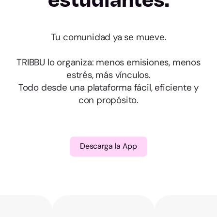
Cádiz
Tu comunidad ya se mueve.
Córdoba
TRIBBU lo organiza: menos emisiones, menos
Granada
estrés, más vínculos.
Todo desde una plataforma fácil, eficiente y
Huelva
con propósito.
Jaén
Descarga la App
Málaga
Sevilla
Huesca