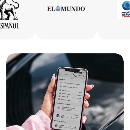
Bizkaia
La Rioja
Ceuta
Melilla