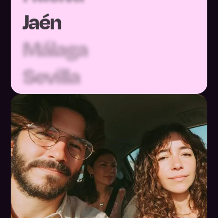
Jaén
Málaga
Sevilla
Huesca
Teruel
Zaragoza
Asturias
Baleares