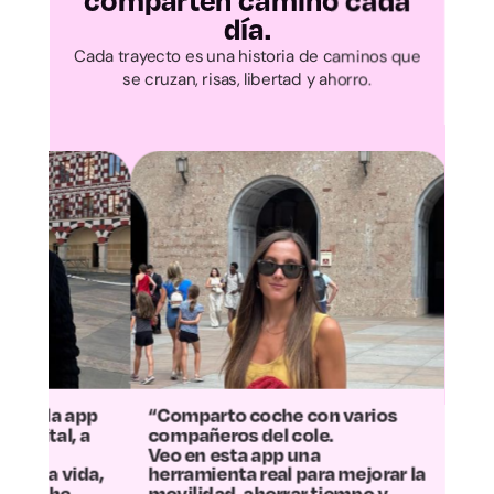
comparten camino cada
día.
Ávila
Cada trayecto es una historia de caminos que
se cruzan, risas, libertad y ahorro.
Burgos
León
Palencia
Salamanca
Segovia
Soria
Comparto coche con varios
“La experiencia no pu
ompañeros del cole.
más positiva: hemos 
eo en esta app una
la mitad los gastos y
Valladolid
erramienta real para mejorar la
contaminamos menos
ovilidad, ahorrar tiempo y
Ahora el trayecto se h