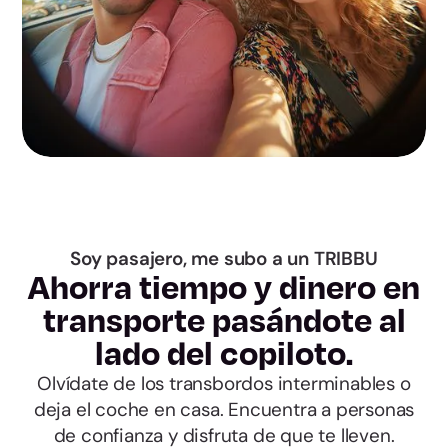
Toledo
Barcelona
Girona
Lleida
Tarragona
Soy pasajero, me subo a un TRIBBU
Ahorra tiempo y dinero en
transporte pasándote al
Alicante
lado del copiloto.
Castellón
Olvídate de los transbordos interminables o
deja el coche en casa. Encuentra a personas
Valencia
de confianza y disfruta de que te lleven.