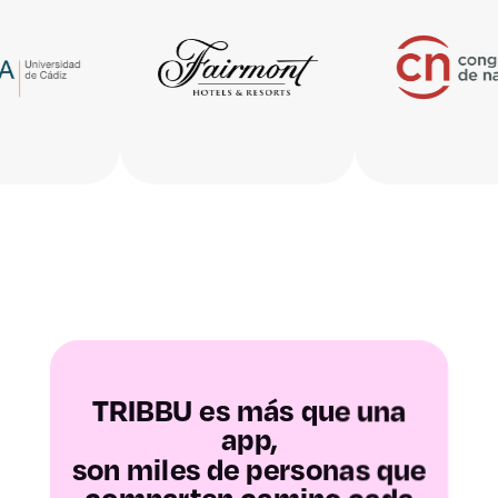
Teruel
Zaragoza
Asturias
Baleares
Las Palmas
Santa Cruz de
Tenerife
TRIBBU es más que una
app,
son miles de personas que
Cantabria