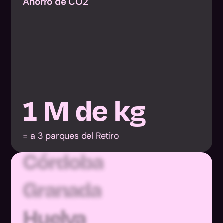
Ahorro de CO2
Almería
1
M de kg
Cádiz
Córdoba
= a 3 parques del Retiro
Granada
Huelva