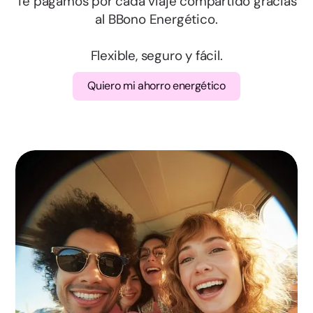
Salamanca
Te pagamos por cada viaje compartido gracias
al BBono Energético.
Segovia
Flexible, seguro y fácil.
Soria
Quiero mi ahorro energético
Valladolid
Zamora
Albacete
Ciudad Real
Cuenca