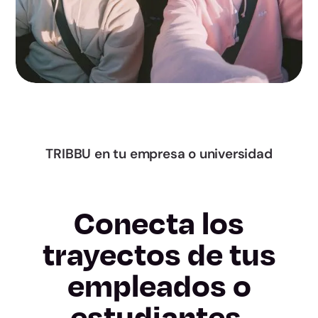
Murcia
Navarra
Álava
Gipuzkoa
Bizkaia
TRIBBU en tu empresa o universidad
La Rioja
Conecta los
Ceuta
trayectos de tus
Melilla
empleados o
estudiantes.