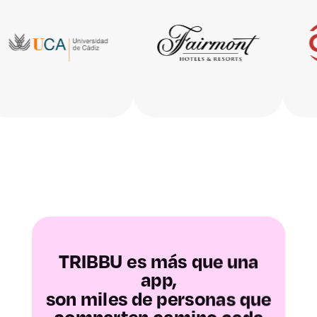
Huesca
Teruel
Zaragoza
Asturias
Baleares
Las Palmas
Santa Cruz de
TRIBBU es más que una
Tenerife
app,
son miles de personas que