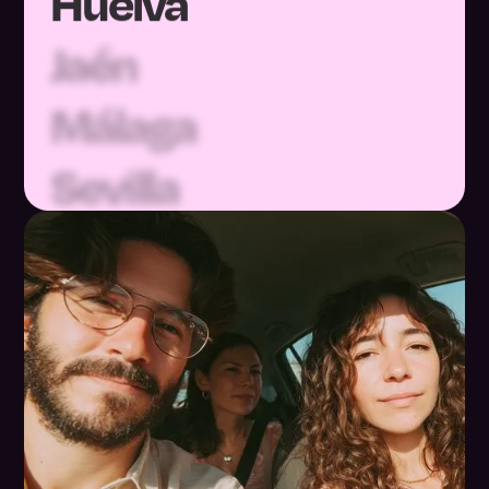
Jaén
Málaga
Sevilla
Huesca
Teruel
Zaragoza
Asturias
Baleares