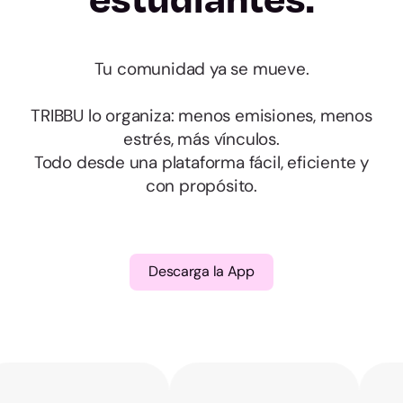
Almería
Cádiz
Tu comunidad ya se mueve.
Córdoba
TRIBBU lo organiza: menos emisiones, menos
estrés, más vínculos.
Granada
Todo desde una plataforma fácil, eficiente y
con propósito.
Huelva
Jaén
Descarga la App
Málaga
Sevilla