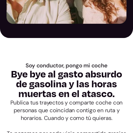
Las Palmas
Santa Cruz de
Tenerife
Cantabria
Ávila
Soy conductor, pongo mi coche
Bye bye al gasto absurdo
de gasolina y las horas
Burgos
muertas en el atasco.
León
Publica tus trayectos y comparte coche con
personas que coincidan contigo en ruta y
Palencia
horarios. Cuando y como tú quieras.