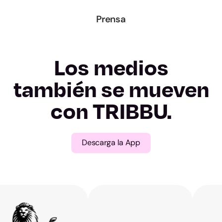
A Coruña
Prensa
Lugo
Ourense
Los medios
Pontevedra
también se mueven
con TRIBBU.
Madrid
Murcia
Descarga la App
Navarra
Álava