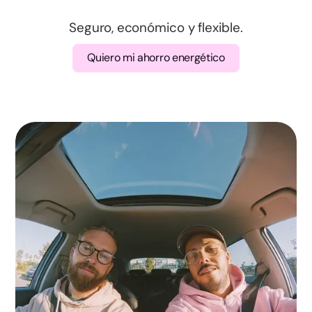
Valencia
Seguro, económico y flexible.
Badajoz
Quiero mi ahorro energético
Cáceres
A Coruña
Lugo
Ourense
Pontevedra
Madrid