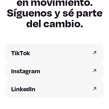
Girona
en movimiento.
Síguenos y sé parte
Lleida
del cambio.
Tarragona
Alicante
Castellón
TikTok
Valencia
Instagram
Badajoz
LinkedIn
Cáceres