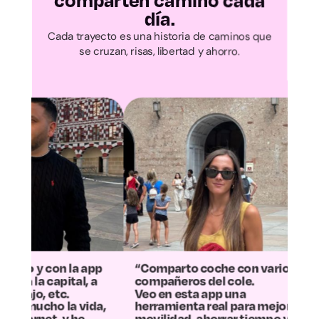
Cantabria
comparten camino cada
día.
Ávila
Cada trayecto es una historia de caminos que
se cruzan, risas, libertad y ahorro.
Burgos
León
Palencia
Salamanca
Segovia
Soria
“Comparto coche con varios
“La experienci
compañeros del cole.
más positiva:
Veo en esta app una
la mitad los g
,
herramienta real para mejorar la
contaminamo
movilidad, ahorrar tiempo y
Ahora el traye