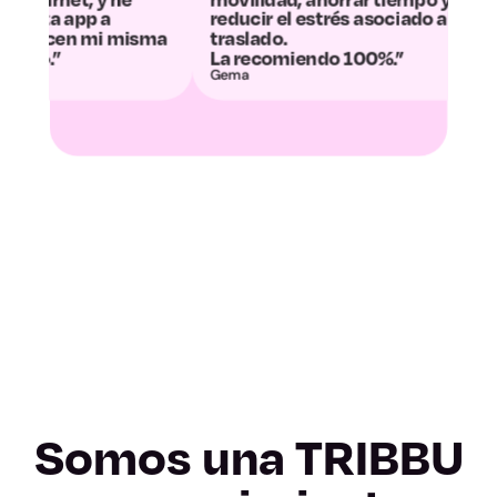
Valladolid
reducir el estrés asociado al
convertido en
a
traslado.
desconexión.”
Zamora
La recomiendo 100%.”
Gema
Álvaro y Dani
Albacete
Ciudad Real
Cuenca
Guadalajara
Toledo
Barcelona
Somos una TRIBBU