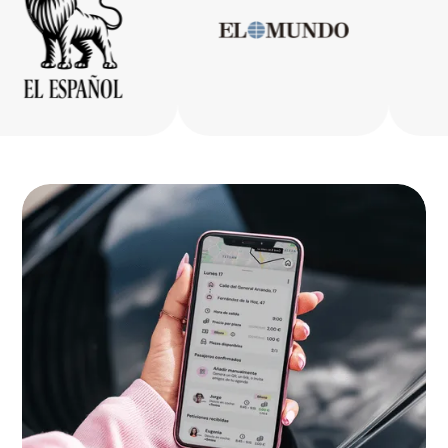
Gipuzkoa
Bizkaia
La Rioja
Ceuta
Melilla