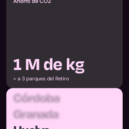
Ahorro de CO2
Almería
1
M de kg
Cádiz
= a 3 parques del Retiro
Córdoba
Granada
Huelva