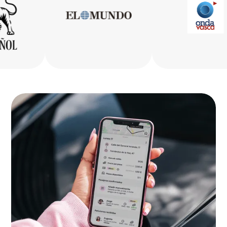
Bizkaia
La Rioja
Ceuta
Melilla