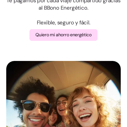
Te pagamos por cada viaje compartido gracias
Segovia
al BBono Energético.
Soria
Flexible, seguro y fácil.
Quiero mi ahorro energético
Valladolid
Zamora
Albacete
Ciudad Real
Cuenca
Guadalajara