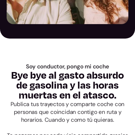
Santa Cruz de
Tenerife
Cantabria
Ávila
Soy conductor, pongo mi coche
Bye bye al gasto absurdo
Burgos
de gasolina y las horas
León
muertas en el atasco.
Publica tus trayectos y comparte coche con
Palencia
personas que coincidan contigo en ruta y
horarios. Cuando y como tú quieras.
Salamanca