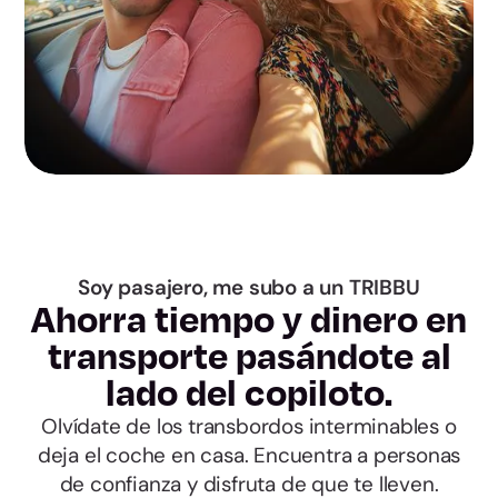
Toledo
Barcelona
Girona
Lleida
Tarragona
Soy pasajero, me subo a un TRIBBU
Ahorra tiempo y dinero en
Alicante
transporte pasándote al
lado del copiloto.
Castellón
Olvídate de los transbordos interminables o
deja el coche en casa. Encuentra a personas
Valencia
de confianza y disfruta de que te lleven.