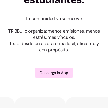
Cádiz
Córdoba
Tu comunidad ya se mueve.
TRIBBU lo organiza: menos emisiones, menos
Granada
estrés, más vínculos.
Todo desde una plataforma fácil, eficiente y
Huelva
con propósito.
Jaén
Málaga
Descarga la App
Sevilla
Huesca