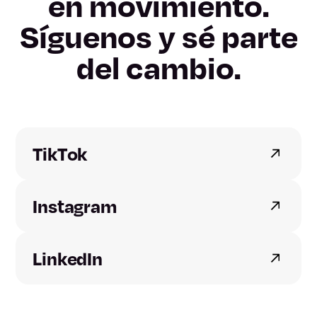
en movimiento.
Lleida
Síguenos y sé parte
Tarragona
del cambio.
Alicante
Castellón
TikTok
Valencia
Instagram
Badajoz
Cáceres
LinkedIn
A Coruña