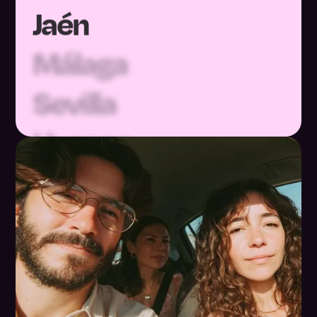
Málaga
Sevilla
Huesca
Teruel
Zaragoza
Asturias
Baleares
Las Palmas