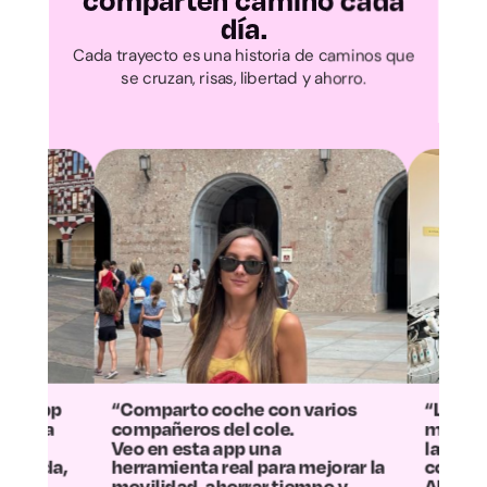
comparten camino cada
Ávila
día.
Cada trayecto es una historia de caminos que
Burgos
se cruzan, risas, libertad y ahorro.
León
Palencia
Salamanca
Segovia
Soria
arto coche con varios
“La experiencia no puede s
eros del cole.
más positiva: hemos reduc
Valladolid
 esta app una
la mitad los gastos y adem
ienta real para mejorar la
contaminamos menos.
dad, ahorrar tiempo y
Ahora el trayecto se ha