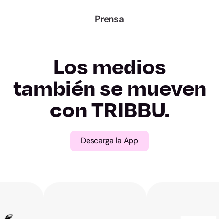
Lugo
Prensa
Ourense
Los medios
Pontevedra
también se mueven
Madrid
con TRIBBU.
Murcia
Descarga la App
Navarra
Álava
Gipuzkoa