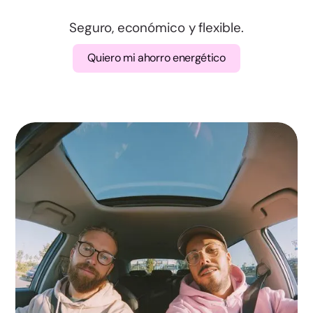
Badajoz
Seguro, económico y flexible.
Cáceres
Quiero mi ahorro energético
A Coruña
Lugo
Ourense
Pontevedra
Madrid
Murcia