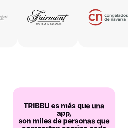
Teruel
Zaragoza
Asturias
Baleares
Las Palmas
Santa Cruz de
Tenerife
TRIBBU es más que una
app,
Cantabria
son miles de personas que