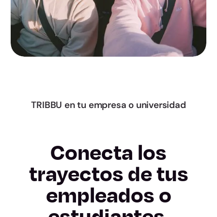
Navarra
Álava
Gipuzkoa
Bizkaia
TRIBBU en tu empresa o universidad
La Rioja
Conecta los
Ceuta
trayectos de tus
Melilla
empleados o
Almería
estudiantes.