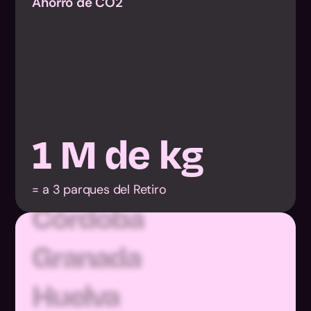
Ahorro de CO2
Almería
1
M de kg
Cádiz
Córdoba
= a 3 parques del Retiro
Granada
Huelva
Jaén