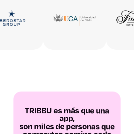
Huesca
Teruel
Zaragoza
Asturias
Baleares
Las Palmas
Santa Cruz de
TRIBBU es más que una
app,
Tenerife
son miles de personas que