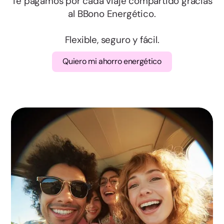
Te pagamos por cada viaje compartido gracias
Salamanca
al BBono Energético.
Flexible, seguro y fácil.
Segovia
Quiero mi ahorro energético
Soria
Valladolid
Zamora
Albacete
Ciudad Real
Cuenca