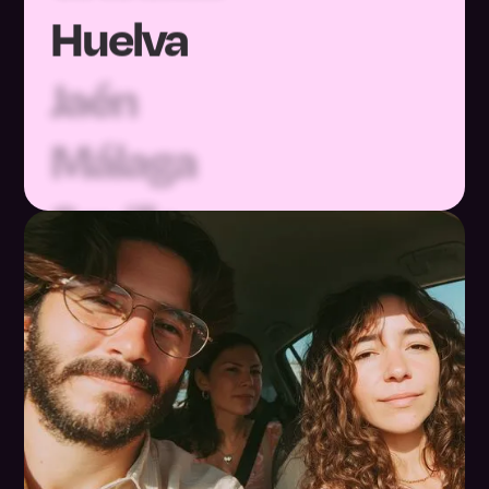
Jaén
Málaga
Sevilla
Huesca
Teruel
Zaragoza
Asturias
Baleares