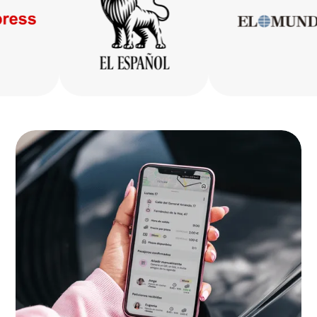
Gipuzkoa
Bizkaia
La Rioja
Ceuta
Melilla