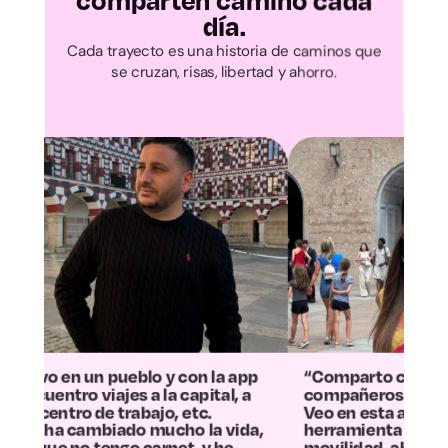
comparten camino cada
Cantabria
día.
Cada trayecto es una historia de caminos que
Ávila
se cruzan, risas, libertad y ahorro.
Burgos
León
Palencia
Salamanca
Segovia
lo y con la app
“Comparto coche con varios
a la capital, a
compañeros del cole.
Soria
ajo, etc.
Veo en esta app una
mucho la vida,
herramienta real para mejorar la
carnet, y he
movilidad, ahorrar tiempo y