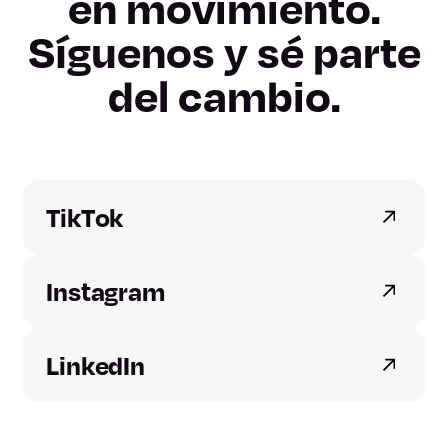
en movimiento.
Girona
Síguenos y sé parte
Lleida
del cambio.
Tarragona
Alicante
TikTok
Castellón
Instagram
Valencia
Badajoz
LinkedIn
Cáceres