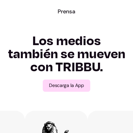
A Coruña
Prensa
Lugo
Los medios
Ourense
también se mueven
Pontevedra
con TRIBBU.
Madrid
Descarga la App
Murcia
Navarra
Álava