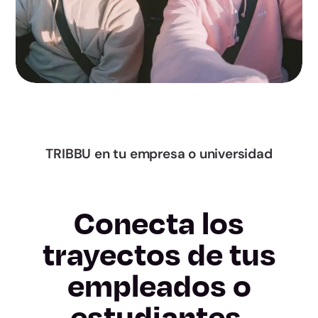
Murcia
Navarra
Álava
Gipuzkoa
TRIBBU en tu empresa o universidad
Bizkaia
Conecta los
La Rioja
trayectos de tus
Ceuta
empleados o
Melilla
estudiantes.