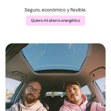
Valencia
Seguro, económico y flexible.
Badajoz
Quiero mi ahorro energético
Cáceres
A Coruña
Lugo
Ourense
Pontevedra
Madrid