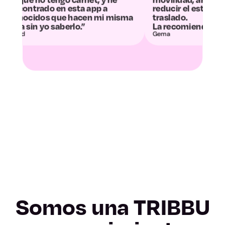
Valladolid
sta app a
reducir el estrés asociado al
hacen mi misma
traslado.
lo.”
La recomiendo 100%.”
Gema
Zamora
Albacete
Ciudad Real
Cuenca
Guadalajara
Toledo
Somos una TRIBBU
Barcelona