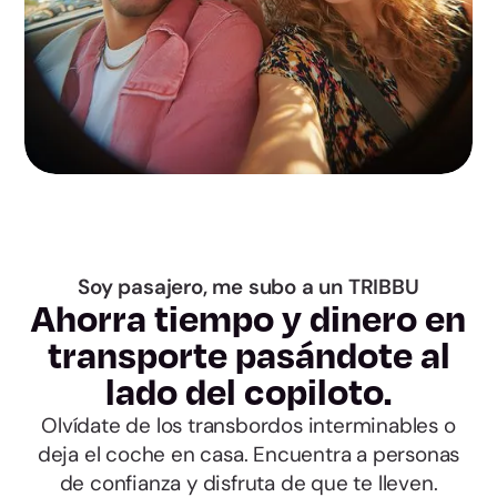
Guadalajara
Toledo
Barcelona
Girona
Lleida
Soy pasajero, me subo a un TRIBBU
Ahorra tiempo y dinero en
Tarragona
transporte pasándote al
lado del copiloto.
Alicante
Olvídate de los transbordos interminables o
deja el coche en casa. Encuentra a personas
Castellón
de confianza y disfruta de que te lleven.