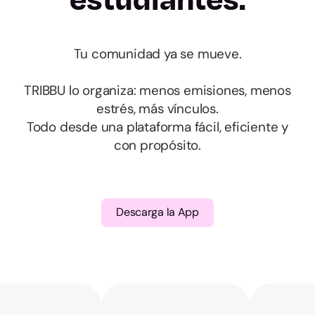
Almería
Tu comunidad ya se mueve.
Cádiz
TRIBBU lo organiza: menos emisiones, menos
Córdoba
estrés, más vínculos.
Todo desde una plataforma fácil, eficiente y
Granada
con propósito.
Huelva
Descarga la App
Jaén
Málaga
Sevilla