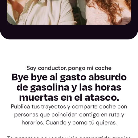
Las Palmas
Santa Cruz de
Tenerife
Cantabria
Soy conductor, pongo mi coche
Bye bye al gasto absurdo
Ávila
de gasolina y las horas
muertas en el atasco.
Burgos
Publica tus trayectos y comparte coche con
León
personas que coincidan contigo en ruta y
horarios. Cuando y como tú quieras.
Palencia