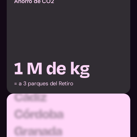
Ahorro de CO2
1
M de kg
Almería
Cádiz
= a 3 parques del Retiro
Córdoba
Granada
Huelva